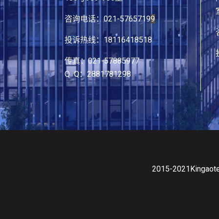
咨询电话：021-5765719
9
投诉热线：18116418518
传真：021-57885977
Q Q：2881781298
2015-2021King