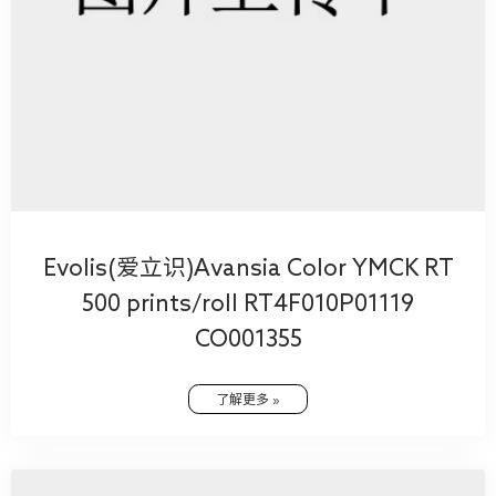
Evolis(爱立识)Avansia Color YMCK RT
500 prints/roll RT4F010P01119
CO001355
了解更多 »