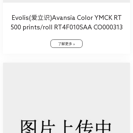
Evolis(爱立识)Avansia Color YMCK RT
500 prints/roll RT4F010SAA CO000313
了解更多 »