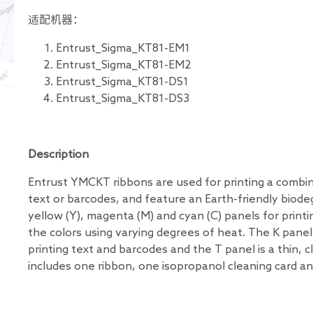
适配机器：
Entrust_Sigma_KT81-EM1
Entrust_Sigma_KT81-EM2
Entrust_Sigma_KT81-DS1
Entrust_Sigma_KT81-DS3
Description
Entrust YMCKT ribbons are used for printing a combin
text or barcodes, and feature an Earth-friendly biod
yellow (Y), magenta (M) and cyan (C) panels for printi
the colors using varying degrees of heat. The K panel i
printing text and barcodes and the T panel is a thin, cl
includes one ribbon, one isopropanol cleaning card an