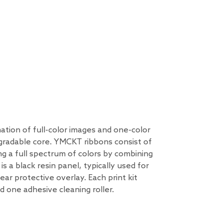
ation of full-color images and one-color
egradable core. YMCKT ribbons consist of
ng a full spectrum of colors by combining
s a black resin panel, typically used for
ear protective overlay. Each print kit
d one adhesive cleaning roller.