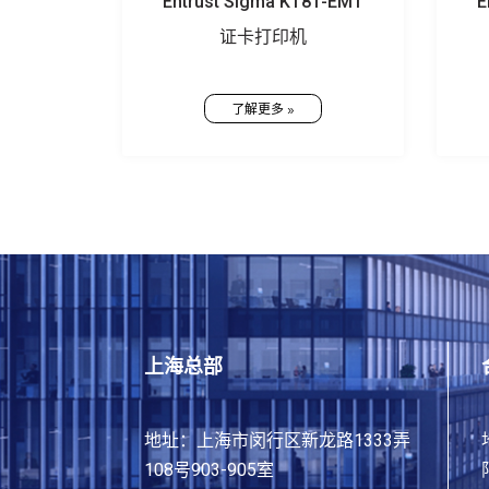
Entrust Sigma KT81-EM1
E
证卡打印机
了解更多 »
​上海总部​
地址：上海市闵行区新龙路1333弄
108号903-905室