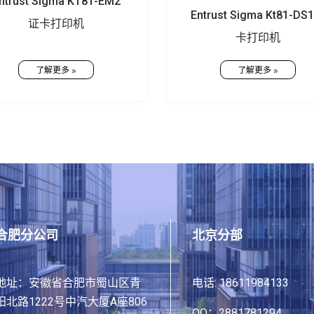
ntrust Sigma KT81-EM2
Entrust Sigma Kt81-DS
证卡打印机
卡打印机
了解更多 »
了解更多 »
合肥分公司
北京分部
地址：安徽省合肥市蜀山区青
电话: 18611984133
阳北路1222号中汽大厦A座806
QQ：2881781294