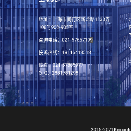
地址：上海市闵行区新龙路1333弄
108号903-905室
咨询电话：021-5765719
9
投诉热线：18116418518
传真：021-57885977
Q Q：2881781298
2015-2021King