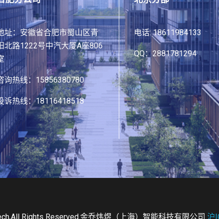
地址：安徽省合肥市蜀山区青
电话: 18611984133
阳北路1222号中汽大厦A座806
QQ：2881781294
室
咨询热线：15856380780
投诉热线：18116418518
aotech,All Rights Reserved.金乔炜煜（上海）智能科技有限公司
沪I