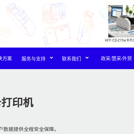
HITI CS-270e
(新品)
决方案
政采/慧采/外贸
服务与支持
联系我们
证卡打印机
户数据提供全程安全保障。